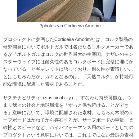
3photos via Corticeira Amorim
プロジェクトに参画したCorticeira Amorim社は、コルク製品の
研究開発においてポルトガルでは名だたるコルクメーカーであ
るが「ポルトガルはコルクの世界最大の生産国。ナザレのモン
スターウェイブには耐久性のあるコルクボードは完璧に理にか
なっている」とギャレットは語っており、耐久性が素晴しいこ
とはもちろんだが、カギとなるのは、「天然コルク」が持続可
能な環境に配慮した素材であることだ。
サステナビリティ（sustainability）。すなわち持続可能な、つ
まり我々の社会と地球環境を「ずっと保ち続けることができ
る」意味において、環境に配慮された素材。もちろん木製のサ
ーフボードはかねてから存在するが、サーフボードの重量、柔
軟性とスピードなど、ハイパフォーマンス用のボードとしての
プロダクトという意味においては、これまでにない最良の素材