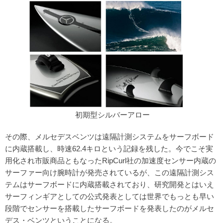
初期型シルバーアロー
その際、メルセデスベンツは遠隔計測システムをサーフボード
に内蔵搭載し、時速62.4キロという記録を残した。今でこそ実
用化され市販商品ともなったRipCurl社の加速度センサー内蔵の
サーファー向け腕時計が発売されているが、この遠隔計測シス
テムはサーフボードに内蔵搭載されており、研究開発とはいえ
サーフィンギアとしての公式発表としては世界でもっとも早い
段階でセンサーを搭載したサーフボードを発表したのがメルセ
デス・ベンツということになる。