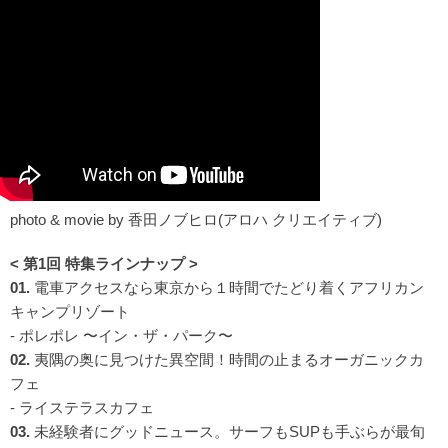
photo & movie by 香田ノブヒロ(アロハ クリエイティブ)
< 第1回 特集ラインナップ >
01.
電車アクセスなら東京から１時間でたどり着くアフリカン
キャンプリゾート
- ポレポレ 〜イン・ザ・パーク〜
02.
夷隅の奥に見つけた異空間！時間の止まるオーガニックカ
フェ
- ライステラスカフェ
03.
未経験者にグッドニュース。サーフもSUPも手ぶらが最旬