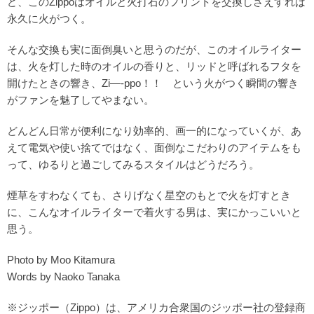
ど、このZippoはオイルと火打石のフリントを交換しさえすれば
永久に火がつく。
そんな交換も実に面倒臭いと思うのだが、このオイルライター
は、火を灯した時のオイルの香りと、リッドと呼ばれるフタを
開けたときの響き、Zi—-ppo！！ という火がつく瞬間の響き
がファンを魅了してやまない。
どんどん日常が便利になり効率的、画一的になっていくが、あ
えて電気や使い捨てではなく、面倒なこだわりのアイテムをも
って、ゆるりと過ごしてみるスタイルはどうだろう。
煙草をすわなくても、さりげなく星空のもとで火を灯すとき
に、こんなオイルライターで着火する男は、実にかっこいいと
思う。
Photo by Moo Kitamura
Words by Naoko Tanaka
※ジッポー（Zippo）は、アメリカ合衆国のジッポー社の登録商