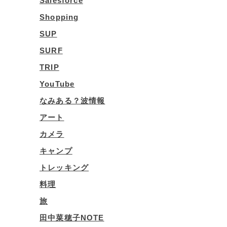
Salesforce
Shopping
SUP
SURF
TRIP
YouTube
なみある？波情報
アート
カメラ
キャンプ
トレッキング
料理
旅
田中菜穂子NOTE