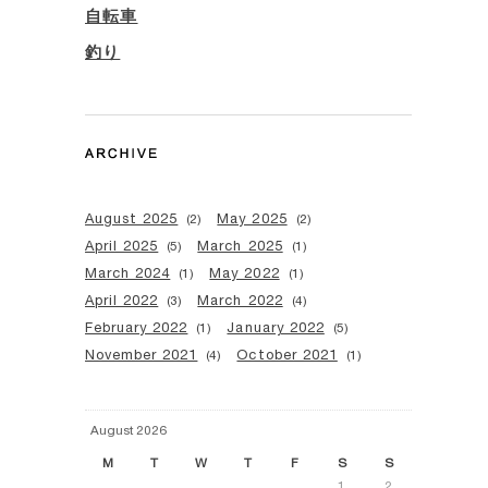
自転車
釣り
August 2025
May 2025
(2)
(2)
April 2025
March 2025
(5)
(1)
March 2024
May 2022
(1)
(1)
April 2022
March 2022
(3)
(4)
February 2022
January 2022
(1)
(5)
November 2021
October 2021
(4)
(1)
August 2026
M
T
W
T
F
S
S
1
2