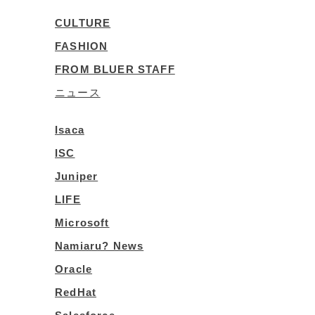
CULTURE
FASHION
FROM BLUER STAFF
ニュース
Isaca
ISC
Juniper
LIFE
Microsoft
Namiaru? News
Oracle
RedHat