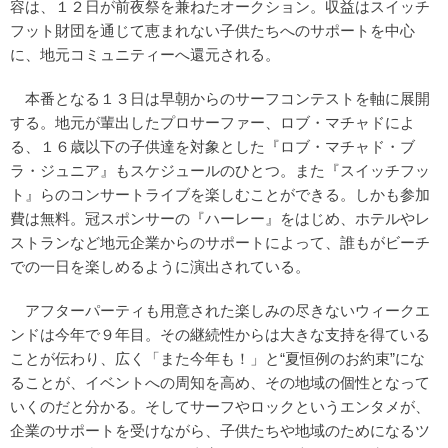
容は、１２日が前夜祭を兼ねたオークション。収益はスイッチ
フット財団を通じて恵まれない子供たちへのサポートを中心
に、地元コミュニティーへ還元される。
本番となる１３日は早朝からのサーフコンテストを軸に展開
する。地元が輩出したプロサーファー、ロブ・マチャドによ
る、１６歳以下の子供達を対象とした『ロブ・マチャド・ブ
ラ・ジュニア』もスケジュールのひとつ。また『スイッチフッ
ト』らのコンサートライブを楽しむことができる。しかも参加
費は無料。冠スポンサーの『ハーレー』をはじめ、ホテルやレ
ストランなど地元企業からのサポートによって、誰もがビーチ
での一日を楽しめるように演出されている。
アフターパーティも用意された楽しみの尽きないウィークエ
ンドは今年で９年目。その継続性からは大きな支持を得ている
ことが伝わり、広く「また今年も！」と“夏恒例のお約束”にな
ることが、イベントへの周知を高め、その地域の個性となって
いくのだと分かる。そしてサーフやロックというエンタメが、
企業のサポートを受けながら、子供たちや地域のためになるツ